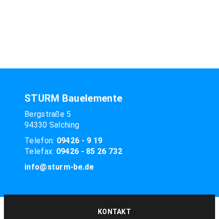
STURM Bauelemente
Bergstraße 5
94330 Salching
Telefon:
09426 - 9 19
Telefax:
09426 - 85 26 732
info@sturm-be.de
KONTAKT